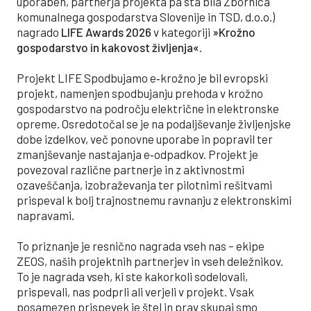
uporaben, partnerja projekta pa sta bila Zbornica
komunalnega gospodarstva Slovenije in TSD, d.o.o.)
nagrado
LIFE Awards 2026
v kategoriji
»Krožno
gospodarstvo in kakovost življenja«
.
Projekt LIFE Spodbujamo e‑krožno je bil evropski
projekt, namenjen spodbujanju prehoda v krožno
gospodarstvo na področju električne in elektronske
opreme. Osredotočal se je na podaljševanje življenjske
dobe izdelkov, več ponovne uporabe in popravil ter
zmanjševanje nastajanja e‑odpadkov. Projekt je
povezoval različne partnerje in z aktivnostmi
ozaveščanja, izobraževanja ter pilotnimi rešitvami
prispeval k bolj trajnostnemu ravnanju z elektronskimi
napravami.
To priznanje je resnično nagrada vseh nas – ekipe
ZEOS, naših projektnih partnerjev in vseh deležnikov.
To je nagrada vseh, ki ste kakorkoli sodelovali,
prispevali, nas podprli ali verjeli v projekt. Vsak
posamezen prispevek je štel in prav skupaj smo