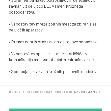
• Sprememba navad potrošnikov in deležnikov pri
ravnanju z delujočo EEO v smeri krožnega
gospodarstva.
• Vzpostavitev mreže zbirnih mest za zbiranje še
delujočih aparatov.
• Prenos dobrih praks na druge tokove odpadkov.
• Vzpostavitev spletne strani kot stičišča za
komunikacijo med vsemi zainteresiranimi akterji.
• Spodbujanje razvoja krožnih poslovnih modelov
DOMOV
INFORMIRANJE
PROJEKTI
SPODBUJAMO E-KRO