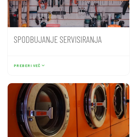
- raziskavo stanja krožnega gospodarstva na
področju električne in elektronske opreme v
Sloveniji in EU.
SPODBUJANJE SERVISIRANJA
Servisiranje aparatov spodbujamo s pomočjo
različnih aktivnosti:
PREBERI VEČ
- s
potujočo popravljalnico
E-transformer 2.0,
- na samostojnih stojnicah različnih dogodkov,
- direktno pri serviserjih z različnimi akcijami,
- s pomočjo naše prenovljene spletne platforme
ter družbenih omrežij.
Več o servisiranju