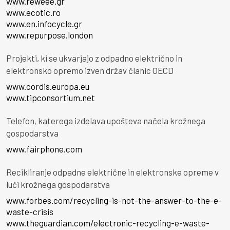
www.reweee.gr
www.ecotic.ro
www.en.infocycle.gr
www.repurpose.london
Projekti, ki se ukvarjajo z odpadno električno in
elektronsko opremo izven držav članic OECD
www.cordis.europa.eu
www.tipconsortium.net
Telefon, katerega izdelava upošteva načela krožnega
gospodarstva
www.fairphone.com
Recikliranje odpadne električne in elektronske opreme v
luči krožnega gospodarstva
www.forbes.com/recycling-is-not-the-answer-to-the-e-
waste-crisis
www.theguardian.com/electronic-recycling-e-waste-