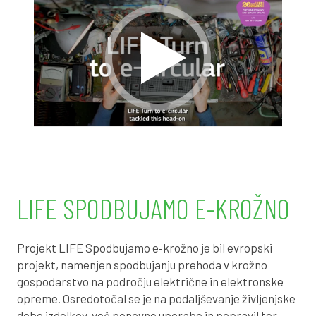
centrih in podobne dogodke.
LIFE SPODBUJAMO E-KROŽNO
Projekt LIFE Spodbujamo e‑krožno je bil evropski
projekt, namenjen spodbujanju prehoda v krožno
gospodarstvo na področju električne in elektronske
opreme. Osredotočal se je na podaljševanje življenjske
dobe izdelkov, več ponovne uporabe in popravil ter