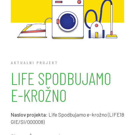
AKTUALNI PROJEKT
LIFE SPODBUJAMO
E-KROŽNO
Naslov projekta:
Life Spodbujamo e-krožno (LIFE18
GIE/SI/000008)