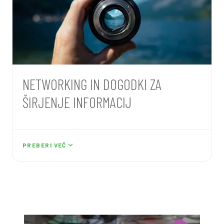
- redno pripravljamo in pošiljamo sporočila za
javnost,
- medije in splošno javnost informiramo tudi s
pomočjo radijskih, tiskanih in drugih oglasov ter
ostalih orodij (npr. letaki, plakati, drug
promocijski material).
NETWORKING IN DOGODKI ZA
ŠIRJENJE INFORMACIJ
Glavni namen mreženja je omogočiti in okrepiti
sodelovanje v kolektivnih ukrepih na področju
PREBERI VEČ
okolja:
- povezujemo se z drugimi Life projekti in
projektni s podobno tematiko,
- v pripravi imamo izvedbo večje strokovne
konference,
- organiziramo delavnice za ozaveščanje mladih,
- pripravljamo dneve odprtih vrat na zbirnih