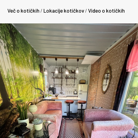
5
1
8
1
Več o kotičkih
/
Lokacije kotičkov
/
Video o kotičkih
0
6
7
1
9
0
6
3
5
8
0
7
8
8
7
0
8
4
1
5
0
8
0
5
4
0
9
6
8
2
0
0
1
1
1
1
1
7
4
9
1
1
3
8
8