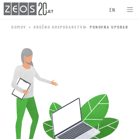
0
8
5
ZEOS
EN
6
1
3
DOMOV
KROŽNO GOSPODARSTVO
PONOVNA UPORABA
1
4
2
7
7
0
3
1
9
9
4
7
4
7
6
0
1
4
6
4
3