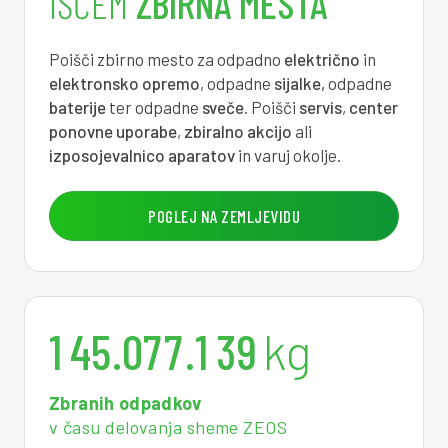
IŠČEM
ZBIRNA MESTA
7
4
0
6
3
1
2
9
8
7
0
7
3
7
5
8
Poišči zbirno mesto za odpadno
električno
in
elektronsko opremo
, odpadne
sijalke,
odpadne
9
0
0
7
4
2
8
6
baterije
ter odpadne
sveče
. Poišči
servis
,
center
ponovne uporabe
,
zbiralno akcijo
ali
0
3
0
7
5
8
2
5
izposojevalnico aparatov
in varuj okolje.
1
6
0
7
5
4
5
3
POGLEJ NA ZEMLJEVIDU
2
9
0
7
6
0
8
2
0
3
2
0
7
7
5
1
0
1
4
5
.
0
7
7
.
1
3
9
kg
Zbranih odpadkov
v času delovanja sheme ZEOS