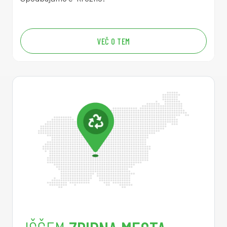
7
0
6
6
0
3
2
0
0
6
7
5
6
1
VEČ O TEM
3
0
6
8
1
9
9
1
6
0
6
8
7
2
8
2
9
0
6
9
2
6
6
3
2
0
6
0
8
9
5
4
5
0
6
0
4
2
3
5
8
0
6
1
0
5
2
6
1
0
6
2
5
9
1