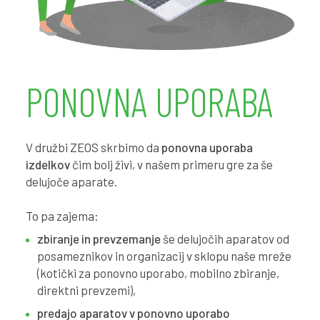
1
7
2
7
0
0
3
4
9
PONOVNA UPORABA
9
7
7
4
0
6
V družbi ZEOS skrbimo da
ponovna uporaba
izdelkov
čim bolj živi, v našem primeru gre za še
0
3
4
delujoče aparate.
0
6
7
3
To pa zajema:
1
1
0
1
zbiranje in prevzemanje
še delujočih aparatov od
posameznikov in organizacij v sklopu naše mreže
1
7
3
0
(kotički za ponovno uporabo, mobilno zbiranje,
direktni prevzemi),
2
3
6
8
predajo aparatov v ponovno uporabo