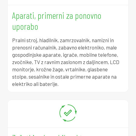
3
0
4
7
0
1
3
Aparati, primerni za ponovno
6
0
4
8
5
5
1
uporabo
9
0
4
9
1
8
0
Pralni stroj, hladilnik, zamrzovalnik, namizni in
prenosni računalnik, zabavno elektroniko, male
2
0
4
9
7
1
8
gospodinjske aparate, igrače, mobilne telefone,
zvočnike, TV z ravnim zaslonom z daljincem, LCD
5
0
4
0
3
4
7
monitorje, krožne žage, vrtalnike, glasbene
stolpe, sesalnike in ostale primerne aparate na
8
0
4
1
8
8
6
elektriko ali baterije.
1
0
4
1
4
1
4
4
0
4
2
0
4
3
7
0
4
3
5
7
1