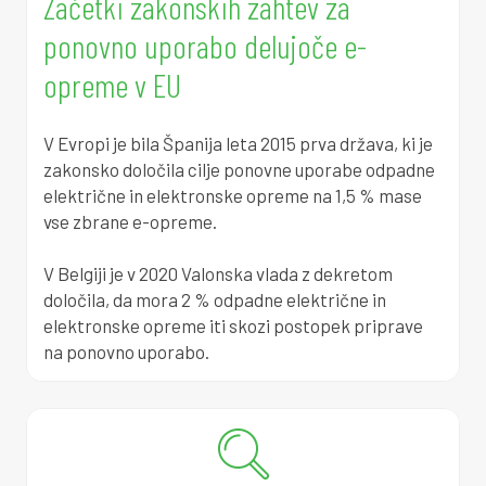
0
0
4
3
1
1
0
Začetki zakonskih zahtev za
ponovno uporabo delujoče e-
3
0
4
4
7
4
8
opreme v EU
6
0
4
5
3
7
7
V Evropi je bila Španija leta 2015 prva država, ki je
9
0
5
5
8
0
5
zakonsko določila cilje ponovne uporabe odpadne
električne in elektronske opreme na 1,5 % mase
2
0
5
6
4
4
4
vse zbrane e-opreme.
5
0
5
7
0
7
2
V Belgiji je v 2020 Valonska vlada z dekretom
določila, da mora 2 % odpadne električne in
8
0
5
7
5
0
1
elektronske opreme iti skozi postopek priprave
na ponovno uporabo.
1
0
5
8
1
3
0
4
0
5
9
7
7
8
7
0
5
0
3
0
7