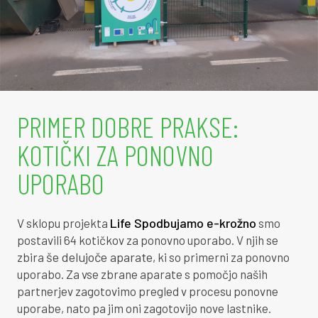
9
0
9
4
0
6
2
3
0
1
5
1
1
7
9
0
PRIMER DOBRE PRAKSE:
KOTIČKI ZA PONOVNO
2
3
2
8
UPORABO
2
8
5
7
3
4
8
5
Life Spodbujamo e-krožno
V sklopu projekta
smo
postavili 64 kotičkov za ponovno uporabo. V njih se
4
0
2
4
še delujoče aparate
zbira
, ki so primerni za ponovno
uporabo. Za vse zbrane aparate s pomočjo naših
4
6
5
2
partnerjev zagotovimo pregled v procesu ponovne
uporabe, nato pa jim oni zagotovijo nove lastnike.