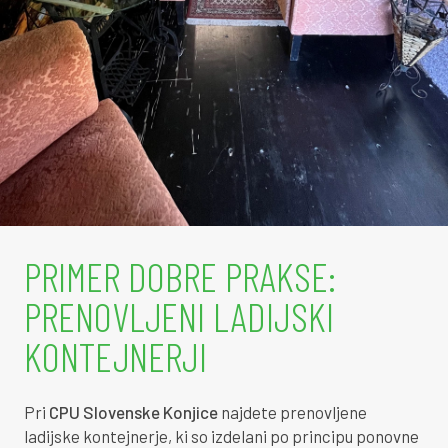
1
2
8
1
6
1
3
4
4
5
1
3
0
7
4
1
4
6
1
2
1
5
1
4
1
PRIMER DOBRE PRAKSE:
1
5
7
7
9
PRENOVLJENI LADIJSKI
1
6
3
0
8
KONTEJNERJI
1
7
8
4
6
Pri
CPU Slovenske Konjice
najdete prenovljene
1
7
4
7
5
ladijske kontejnerje, ki so izdelani po principu ponovne