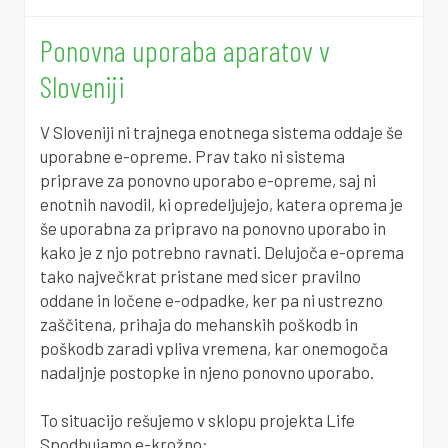
0
0
5
0
8
3
5
Ponovna uporaba aparatov v
3
0
5
1
4
6
4
Sloveniji
6
0
5
2
0
0
2
V Sloveniji ni trajnega enotnega sistema oddaje še
uporabne e-opreme. Prav tako ni sistema
9
0
5
2
5
3
1
priprave za ponovno uporabo e-opreme, saj ni
enotnih navodil, ki opredeljujejo, katera oprema je
2
0
5
3
1
6
9
še uporabna za pripravo na ponovno uporabo in
kako je z njo potrebno ravnati. Delujoča e-oprema
5
0
5
4
7
9
8
tako največkrat pristane med sicer pravilno
oddane in ločene e-odpadke, ker pa ni ustrezno
8
0
6
4
2
3
7
zaščitena, prihaja do mehanskih poškodb in
poškodb zaradi vpliva vremena, kar onemogoča
1
0
6
5
8
6
5
nadaljnje postopke in njeno ponovno uporabo.
4
0
6
6
4
9
4
To situacijo rešujemo v sklopu projekta Life
Spodbujamo e-krožno: