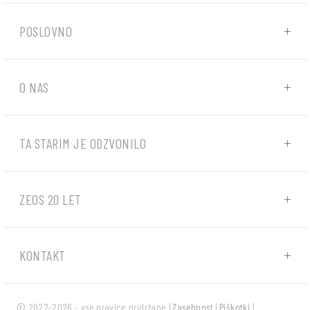
POSLOVNO
O NAS
TA STARIM JE ODZVONILO
ZEOS 20 LET
KONTAKT
© 2022-2026 - vse pravice pridržane |
Zasebnost
|
Piškotki
|