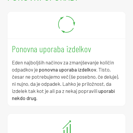
0
2
4
1
9
0
0
2
5
7
3
9
0
2
6
3
6
7
0
2
6
8
9
6
Ponovna uporaba izdelkov
0
2
7
4
2
5
Eden najboljših načinov za zmanjševanje količin
odpadkov je
ponovna uporaba izdelkov
. Tisto,
0
2
8
0
6
3
česar ne potrebujemo več (še posebno, če deluje),
ni nujno, da je odpadek. Lahko je priložnost, da
0
3
8
5
9
2
izdelek tak kot je ali pa z nekaj popravili
uporabi
nekdo drug
.
0
3
9
1
2
0
0
3
0
7
5
9
0
3
0
3
9
7