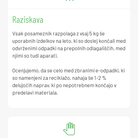
0
3
1
8
2
6
Raziskava
0
3
2
4
5
4
Vsak posameznik razpolaga z vsaj 5 kg še
0
3
2
0
9
3
uporabnih izdelkov na leto, ki so doslej končali med
odvrženimi odpadki na prepolnih odlagališčih, med
0
3
3
5
2
1
njimi so tudi aparati.
0
3
4
1
5
0
Ocenjujemo, da se celo med zbranimi e-odpadki, ki
so namenjeni za reciklažo, nahaja še 1-2 %
0
3
4
7
8
9
delujočih naprav, ki po nepotrebnem končajo v
predelavi materiala.
0
3
5
3
2
7
0
3
6
8
5
6
0
0
3
7
4
8
4