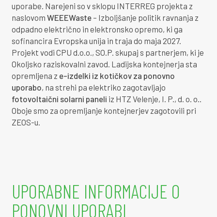
uporabe. Narejeni so v sklopu INTERREG projekta z
1
8
0
0
3
naslovom
WEEEWaste
– Izboljšanje politik ravnanja z
odpadno električno in elektronsko opremo, ki ga
1
9
6
3
2
sofinancira Evropska unija in traja do maja 2027.
Projekt vodi CPU d.o.o., SO.P. skupaj s partnerjem, ki je
2
9
1
7
0
Okoljsko raziskovalni zavod. Ladijska kontejnerja sta
opremljena z
e-izdelki iz kotičkov za ponovno
2
0
7
0
9
uporabo
, na strehi pa elektriko zagotavljajo
fotovoltaični solarni paneli
iz HTZ Velenje, I. P., d. o. o..
0
2
1
3
3
8
Oboje smo za opremljanje kontejnerjev zagotovili pri
ZEOS-u.
0
2
1
8
6
6
0
2
2
4
0
5
0
2
3
0
3
3
UPORABNE INFORMACIJE O
0
2
4
5
6
2
PONOVNI UPORABI