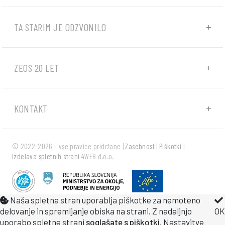
TA STARIM JE ODZVONILO
ZEOS 20 LET
KONTAKT
© 2022-2026 - vse pravice pridržane |
Zasebnost
|
Piškotki
|
Izdelava spletnih strani
4WEB d.o.o.
Naša spletna stran uporablja piškotke za nemoteno
delovanje in spremljanje obiska na strani. Z nadaljnjo
OK
uporabo spletne strani
soglašate s piškotki
. Nastavitve