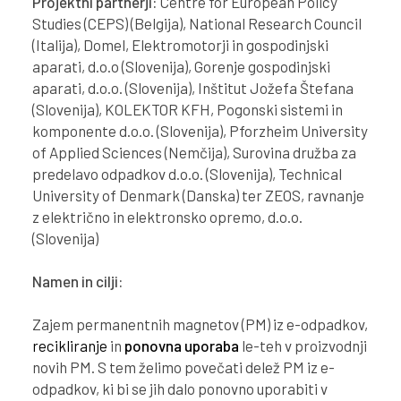
Projektni partnerji:
Centre for European Policy
Studies (CEPS) (Belgija), National Research Council
(Italija), Domel, Elektromotorji in gospodinjski
aparati, d.o.o (Slovenija), Gorenje gospodinjski
aparati, d.o.o. (Slovenija), Inštitut Jožefa Štefana
(Slovenija), KOLEKTOR KFH, Pogonski sistemi in
komponente d.o.o. (Slovenija), Pforzheim University
of Applied Sciences (Nemčija), Surovina družba za
predelavo odpadkov d.o.o. (Slovenija), Technical
University of Denmark (Danska) ter ZEOS, ravnanje
z električno in elektronsko opremo, d.o.o.
(Slovenija)
Namen in cilji:
Zajem permanentnih magnetov (PM) iz e-odpadkov,
recikliranje
in
ponovna uporaba
le-teh v proizvodnji
novih PM. S tem želimo povečati delež PM iz e-
odpadkov, ki bi se jih dalo ponovno uporabiti v